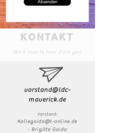
Absenden
KONTAKT
We'd love to hear from you
vorstand@ldc-
maverick.de
Vorstand:
Kallegaida@t-online.de
- Brigitte Gaida