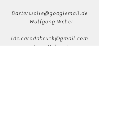
Darterwolle@googlemail.de
- Wolfgang Weber
ldc.carodabruck@gmail.com
- Caro Dabruck
+49 1706950837
- Brigitte Gaida
+49 177 4236411
- Wolfgang Weber