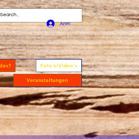
Anmelden
 das?
Foto´s/Video´s
Veranstaltungen